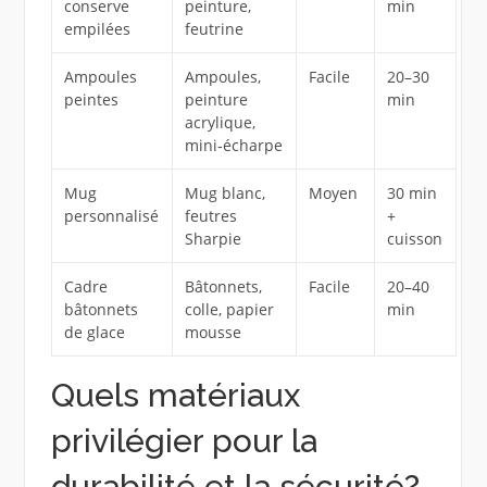
conserve
peinture,
min
empilées
feutrine
Ampoules
Ampoules,
Facile
20–30
peintes
peinture
min
acrylique,
mini‑écharpe
Mug
Mug blanc,
Moyen
30 min
personnalisé
feutres
+
Sharpie
cuisson
Cadre
Bâtonnets,
Facile
20–40
bâtonnets
colle, papier
min
de glace
mousse
Quels matériaux
privilégier pour la
durabilité et la sécurité?